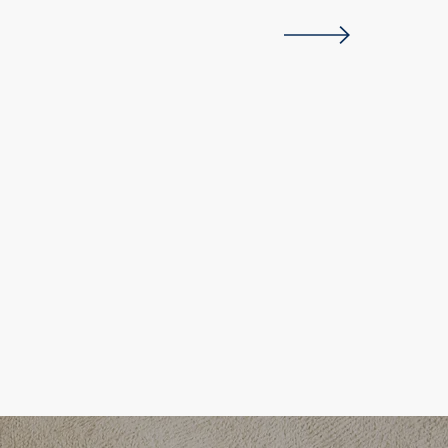
ヘッドスパ
します。施術ヶ所：頭
っては+デコルテ(首)