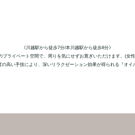
pamper yourself
毎日がんばるアナタに、心と身体をゆるめる"じぶん時間"
《川越駅から徒歩7分/本川越駅から徒歩8分》

1のプライベート空間で、周りを気にせずお寛ぎいただけます。(女性専
度の高い手技により、深いリラクゼーション効果が得られる『オイ
ートメント』や『炭酸ドライヘッドスパ』を是非ご堪能ください。
【肩こり/腰痛/むくみ/乾燥/冷え性/血流改善/眼精疲労/睡眠の質改善