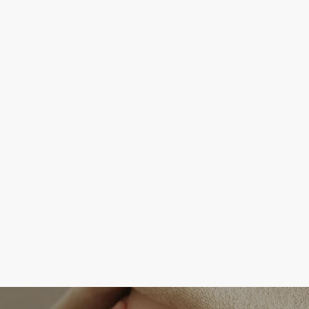
炭酸ドライ
頭皮に炭酸を塗布してほぐ
+目の周り(コース時間によ